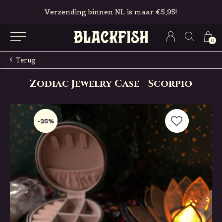
Verzending binnen NL is maar €5,95!
0
Terug
Zodiac Jewelry Case - Scorpio
-25%
-25%
-25%