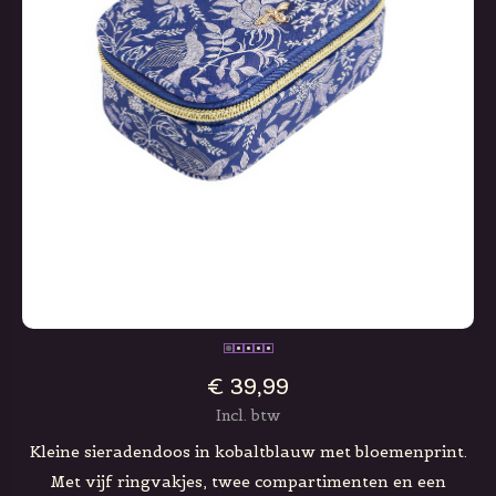
€ 39,99
Incl. btw
Kleine sieradendoos in kobaltblauw met bloemenprint.
Met vijf ringvakjes, twee compartimenten en een