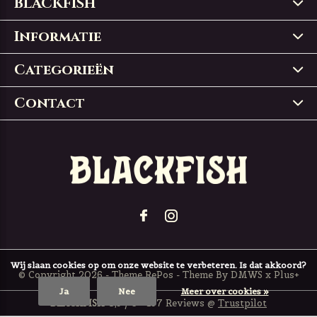
BLACKFISH
Informatie
Categorieën
Contact
Wij slaan cookies op om onze website te verbeteren. Is dat akkoord?
© Copyright
2026
- Theme RePos - Theme By
DMWS
x
Plus+
Ja
Nee
Meer over cookies »
BLACKFISH
4,9
/
5
-
197
Reviews @
Trustpilot