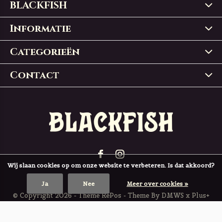
BLACKFISH
Informatie
Categorieën
Contact
Wij slaan cookies op om onze website te verbeteren. Is dat akkoord?
Ja
Nee
Meer over cookies »
© Copyright
2026
- Theme RePos - Theme By
DMWS
x
Plus+
BLACKFISH
4,9
/
5
-
197
Reviews @
Trustpilot