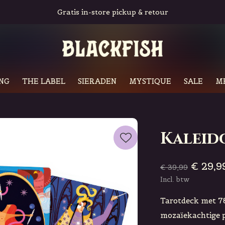
Gratis in-store pickup & retour
NG
THE LABEL
SIERADEN
MYSTIQUE
SALE
M
Kaleid
€ 29,9
€ 39,99
Incl. btw
Tarotdeck met 78
mozaïekachtige p