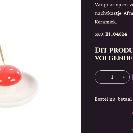
Vangt as op en vo
nachtkastje. Afm
Keramiek.
SKU:
IH_84624
Dit produ
volgende
Bestel nu, betaal 