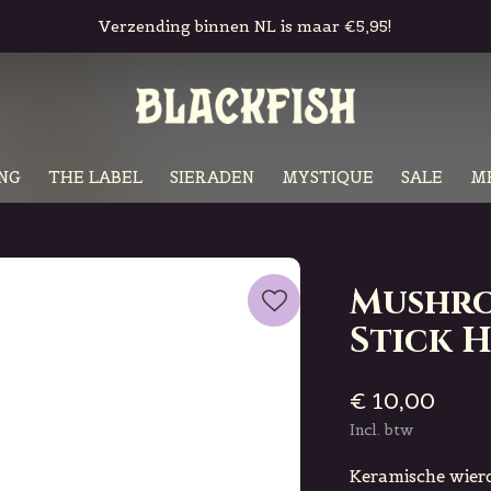
Gratis in-store pickup & retour
NG
THE LABEL
SIERADEN
MYSTIQUE
SALE
M
Mushro
Stick 
€ 10,00
Incl. btw
Keramische wiero