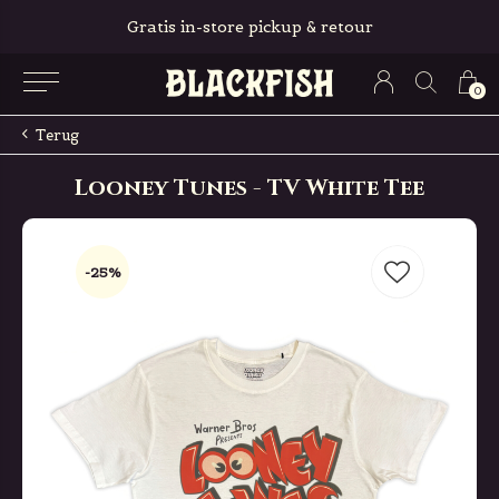
Gratis in-store pickup & retour
0
Terug
Looney Tunes - TV White Tee
-25%