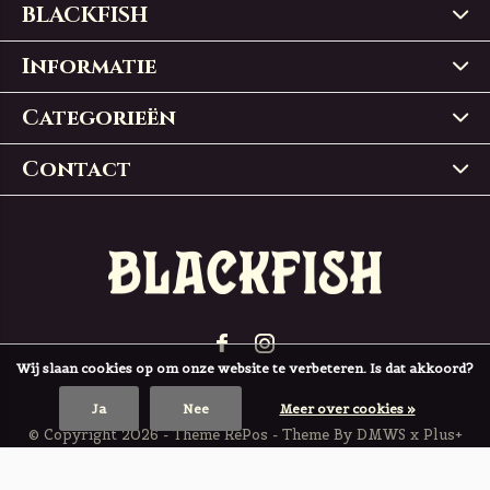
BLACKFISH
Informatie
Categorieën
Contact
Wij slaan cookies op om onze website te verbeteren. Is dat akkoord?
Ja
Nee
Meer over cookies »
© Copyright
2026
- Theme RePos - Theme By
DMWS
x
Plus+
BLACKFISH
4,9
/
5
-
197
Reviews @
Trustpilot