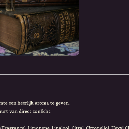
mte een heerlijk aroma te geven.
urt van direct zonlicht.
Fragrance), Limonene, Linalool, Citral, Citronellol, Hexyl C