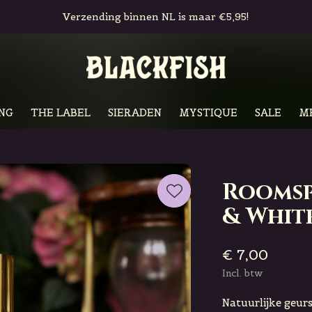
Gratis in-store pickup & retour
NG
THE LABEL
SIERADEN
MYSTIQUE
SALE
M
Roomsp
& Whit
€ 7,00
Incl. btw
Natuurlijke geurs