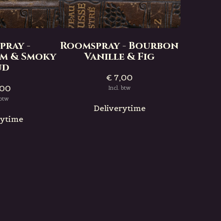
Roomsp
Oud
pray -
Roomspray - Bourbon
em & Smoky
Vanille & Fig
ud
€ 7,00
D
,00
Incl. btw
 btw
Deliverytime
rytime