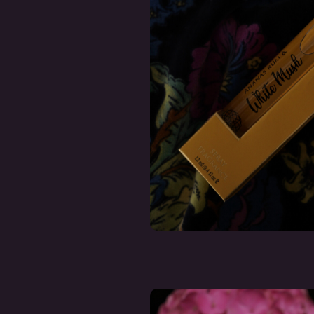
e
Roomspray - Nagpuri
Roomspray - O
Narangi Orange
Blossom & Ja
€ 7,00
€ 7,00
Incl. btw
Incl. btw
Deliverytime
Deliverytim