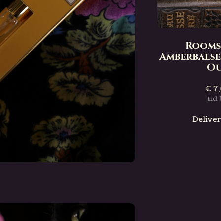
range
Roomspray -
smine
Patchouli Vanilla
Rooms
€ 7,00
Amberbals
Incl. btw
O
e
Deliverytime
€ 7
Incl.
Delive