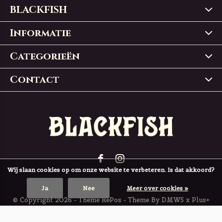
BLACKFISH
Informatie
Categorieën
Contact
Wij slaan cookies op om onze website te verbeteren. Is dat akkoord?
Ja
Nee
Meer over cookies »
© Copyright
2026
- Theme RePos - Theme By
DMWS
x
Plus+
BLACKFISH
4,9
/
5
-
197
Reviews @
Trustpilot