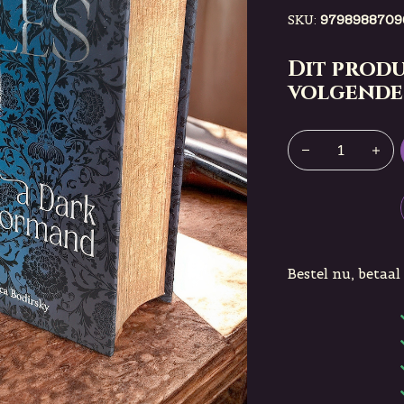
SKU:
9798988709
Dit produ
volgende
Bestel nu, betaal 