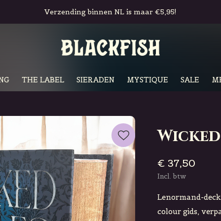
Verzending binnen NL is maar €5,95!
NG
THE LABEL
SIERADEN
MYSTIQUE
SALE
M
Wicked
€ 37,50
Incl. btw
Lenormand-deck 
colour gids, ver