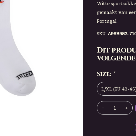
Witte sportsokke
gemaakt van een 
Portugal.
SKU:
A96B982-71
Dit produ
volgende
Size:
*