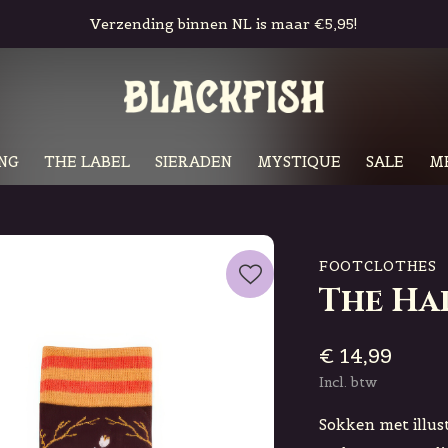
Gratis in-store pickup & retour
NG
THE LABEL
SIERADEN
MYSTIQUE
SALE
M
FOOTCLOTHES
The Ha
€ 14,99
Incl. btw
Sokken met illus