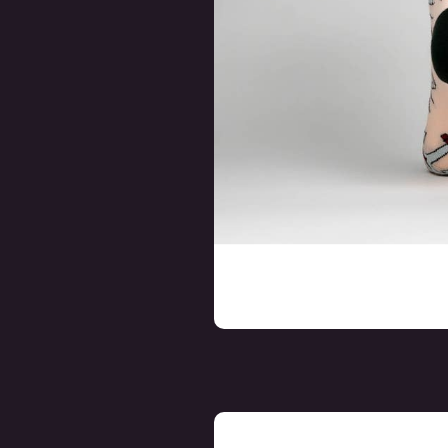
FOOTCLOTHES
FOOTCLOTHE
Death's Head
Mystic Mush
Hawkmoth Socks
Socks
€ 14,99
€ 14,99
Incl. btw
Incl. btw
Deliverytime
Deliverytim