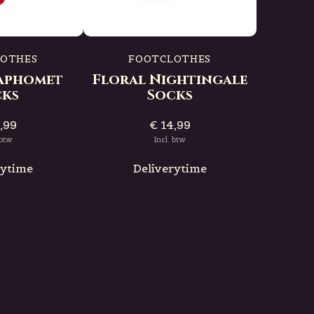
F
Fancifu
LOTHES
FOOTCLOTHES
Baphomet
Floral Nightingale
cks
Socks
D
,99
€ 14,99
 btw
Incl. btw
rytime
Deliverytime