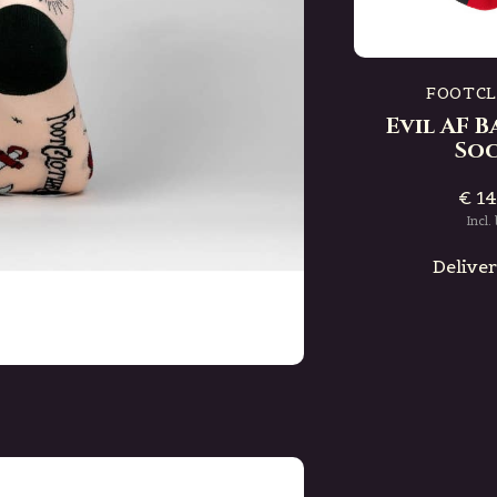
S
FOOTCLOTHES
rooms
Pitcher Plant Socks
FOOTC
€ 14,99
Evil AF 
Incl. btw
So
Deliverytime
€ 14
e
Incl.
Delive