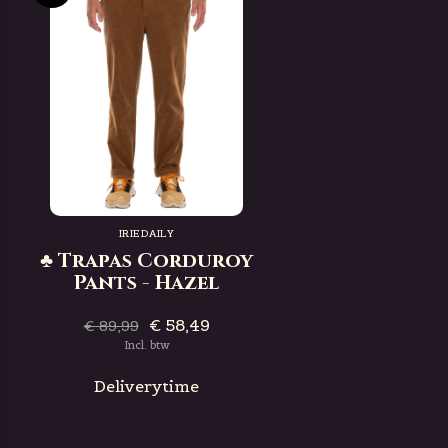
IRIEDAILY
♣ Trapas Corduroy
Pants - Hazel
€ 58,49
€ 89,99
Incl. btw
Deliverytime