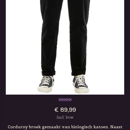
€ 89,99
Incl. btw
Corduroy broek gemaakt van biologisch katoen. Naast