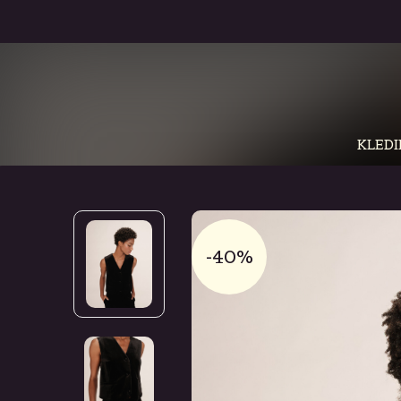
KLEDI
-40%