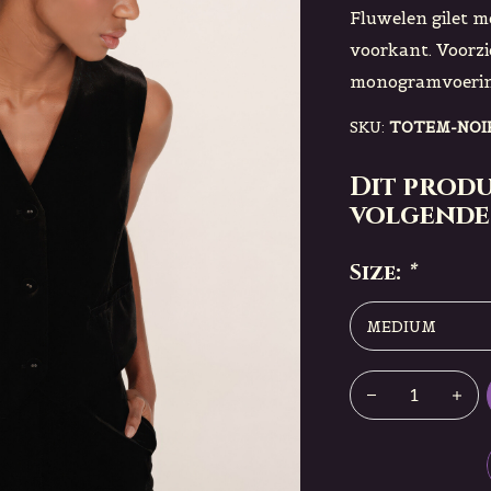
Fluwelen gilet me
voorkant. Voorz
monogramvoerin
SKU:
TOTEM-NOI
Dit produ
volgende
Size:
*