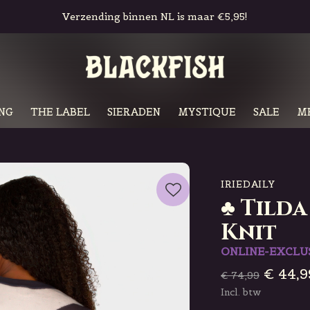
Gratis in-store pickup & retour
NG
THE LABEL
SIERADEN
MYSTIQUE
SALE
M
IRIEDAILY
♣ Tilda
Knit
ONLINE-EXCLU
€ 44,9
€ 74,99
Incl. btw