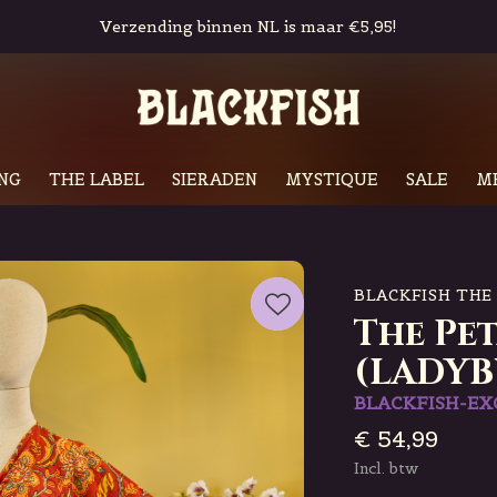
Gratis in-store pickup & retour
NG
THE LABEL
SIERADEN
MYSTIQUE
SALE
M
BLACKFISH THE
The Pe
(LADYB
BLACKFISH-EX
€ 54,99
Incl. btw