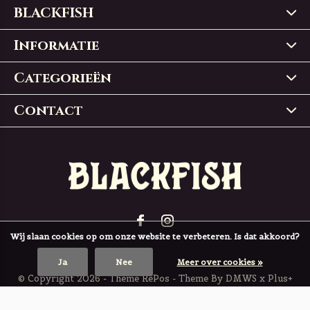
BLACKFISH
Informatie
Categorieën
Contact
Wij slaan cookies op om onze website te verbeteren. Is dat akkoord?
Ja
Nee
Meer over cookies »
© Copyright
2026
- Theme RePos - Theme By
DMWS
x
Plus+
BLACKFISH
4,9
/
5
-
197
Reviews @
Trustpilot