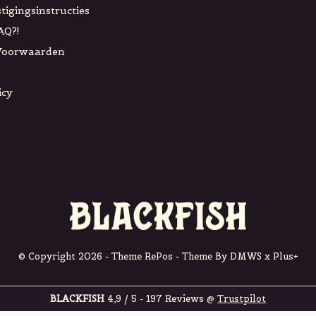
tigingsinstructies
AQ?!
Voorwaarden
icy
© Copyright
2026
- Theme RePos - Theme By
DMWS
x
Plus+
BLACKFISH
4,9
/
5
-
197
Reviews @
Trustpilot