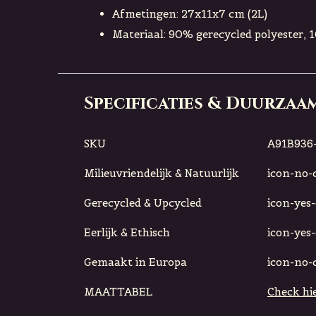
Afmetingen: 27x11x7 cm (2L)
Materiaal: 90% gerecycled polyester, 
Specificaties & Duurzaa
SKU
A91B936-
Milieuvriendelijk & Natuurlijk
icon-no-ci
Gerecycled & Upcycled
icon-yes-c
Eerlijk & Ethisch
icon-yes-c
Gemaakt in Europa
icon-no-ci
MAATTABEL
Check hie