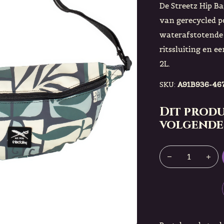
De Streetz Hip Ba
van gerecycled p
waterafstotende
ritssluiting en e
2L.
SKU:
A91B936-467
Dit produ
volgende