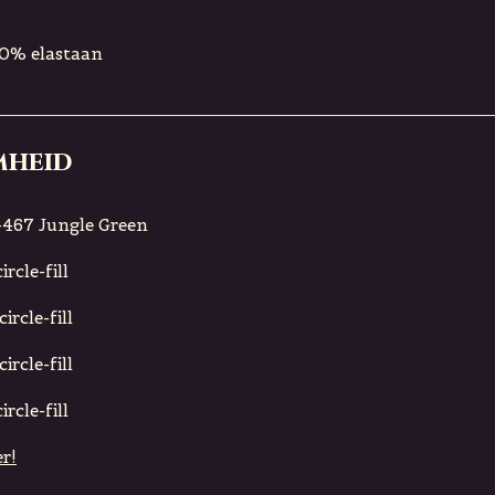
10% elastaan
mheid
467 Jungle Green
rcle-fill
ircle-fill
ircle-fill
rcle-fill
r!