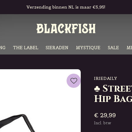
Gratis in-store pickup & retour
NG
THE LABEL
SIERADEN
MYSTIQUE
SALE
M
IRIEDAILY
♣ Stree
Hip Ba
€ 29,99
Incl. btw