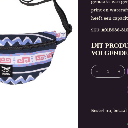
gemaakt van gere
print en wateraf
heeft een capacit
SKU:
A91B936-316
Dit produ
volgende
Bestel nu, betaal 