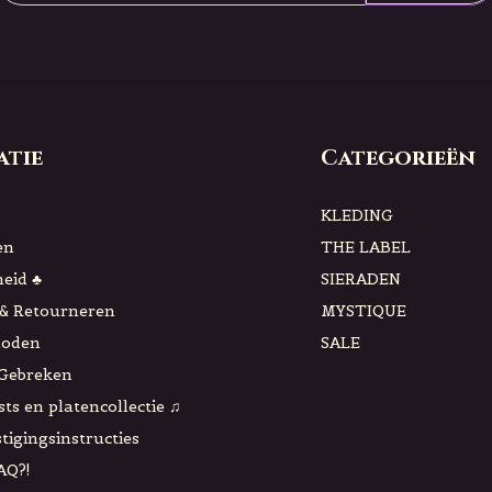
atie
Categorieën
KLEDING
en
THE LABEL
eid ♣
SIERADEN
& Retourneren
MYSTIQUE
hoden
SALE
 Gebreken
sts en platencollectie ♫
tigingsinstructies
AQ?!