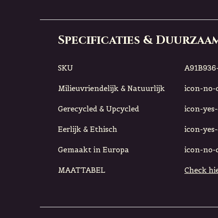
Specificaties & Duurzaa
SKU
A91B936-
Milieuvriendelijk & Natuurlijk
icon-no-ci
Gerecycled & Upcycled
icon-yes-c
Eerlijk & Ethisch
icon-yes-c
Gemaakt in Europa
icon-no-ci
MAATTABEL
Check hie