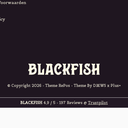
Voorwaarden
icy
© Copyright
2026
- Theme RePos - Theme By
DMWS
x
Plus+
BLACKFISH
4,9
/
5
-
197
Reviews @
Trustpilot