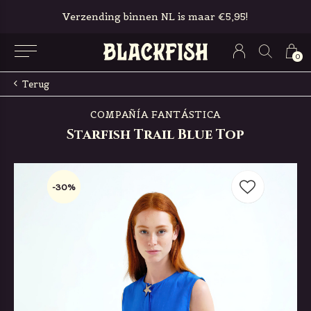
Gratis in-store pickup & retour
0
Terug
COMPAÑÍA FANTÁSTICA
Starfish Trail Blue Top
-30%
-30%