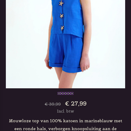
€ 27,99
€ 39,99
Incl. btw
Mouwloze top van 100% katoen in marineblauw met
een ronde hals, verborgen knoopsluiting aan de