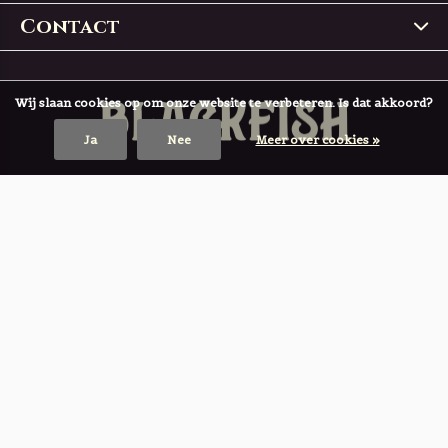
Contact
Wij slaan cookies op om onze website te verbeteren. Is dat akkoord?
Ja
Nee
Meer over cookies »
© Copyright
2026
- Theme RePos - Theme By
DMWS
x
Plus+
BLACKFISH
4,9
/
5
-
197
Reviews @
Trustpilot
Sluiten
Populaire producten