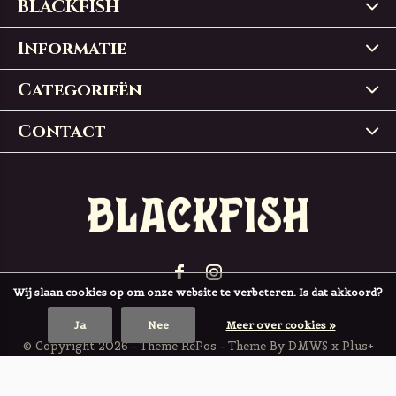
BLACKFISH
Informatie
Categorieën
Contact
Wij slaan cookies op om onze website te verbeteren. Is dat akkoord?
Ja
Nee
Meer over cookies »
© Copyright
2026
- Theme RePos - Theme By
DMWS
x
Plus+
BLACKFISH
4,9
/
5
-
197
Reviews @
Trustpilot