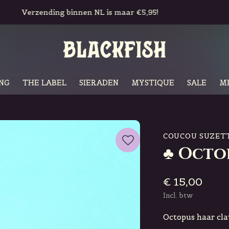
Gratis in-store pickup & retour
NG
THE LABEL
SIERADEN
MYSTIQUE
SALE
M
COUCOU SUZET
♣ Octo
€ 15,00
Incl. btw
Octopus haar cla