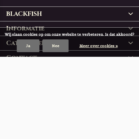
BLACKFISH
Informatie
Wij slaan cookies op om onze website te verbeteren. Is dat akkoord?
Categorieën
Ja
Nee
Meer over cookies »
Contact
© Copyright
2026
- Theme RePos - Theme By
DMWS
x
Plus+