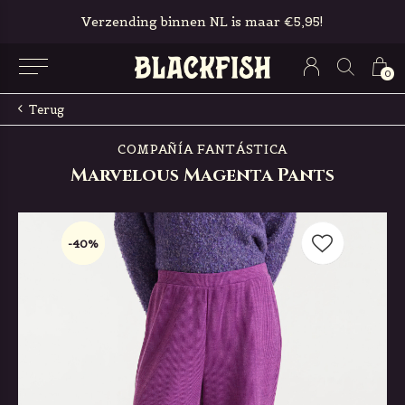
maar €5,95!
Gratis in-store pickup & ret
0
Terug
COMPAÑÍA FANTÁSTICA
Marvelous Magenta Pants
-40%
-40%