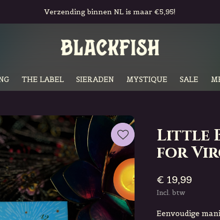
Gratis in-store pickup & retour
NG
THE LABEL
SIERADEN
MYSTIQUE
SALE
M
Little 
for Vi
€ 19,99
Incl. btw
Eenvoudige manie