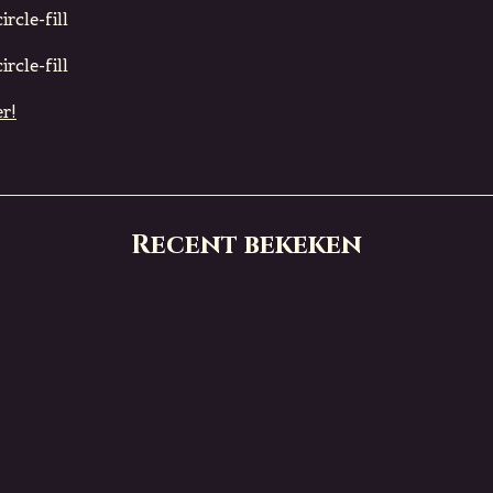
rcle-fill
rcle-fill
r!
Recent bekeken