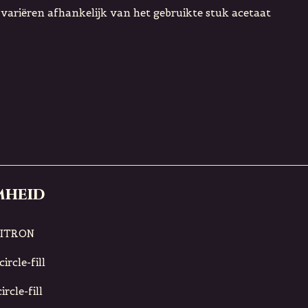
s variëren afhankelijk van het gebruikte stuk acetaat
mheid
CITRON
ircle-fill
rcle-fill