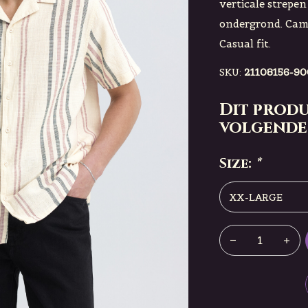
verticale strepe
ondergrond. Cam
Casual fit.
SKU:
21108156-9
Dit produ
volgende
Size:
*