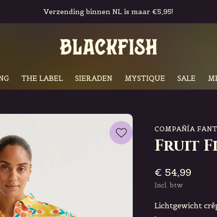
Gratis in-store pickup & retour
NG
THE LABEL
SIERADEN
MYSTIQUE
SALE
M
COMPAÑÍA FANT
Fruit F
€ 54,99
Incl. btw
Lichtgewicht crê