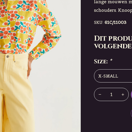
lange mouwen m
schouders. Knoop
SKU:
61C/11003
Dit produ
volgende
Size:
*