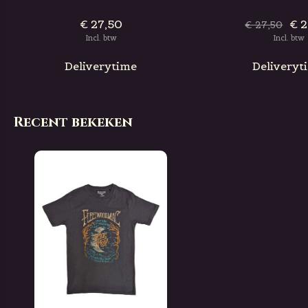
€ 27,50
€ 2
€ 27,50
Incl. btw
Incl. btw
Deliverytime
Deliveryt
Recent bekeken