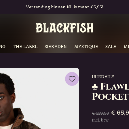
Verzending binnen NL is maar €5,95!
NG
THE LABEL
SIERADEN
MYSTIQUE
SALE
M
IRIEDAILY
♣ Flaw
Pocket
€ 65,
€ 119,99
Incl. btw