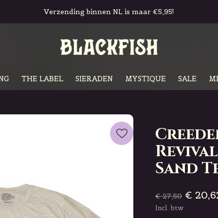
Verzending binnen NL is maar €5,95!
NG
THE LABEL
SIERADEN
MYSTIQUE
SALE
M
Creede
Revival
Sand T
€ 20,6
€ 27,50
Incl. btw