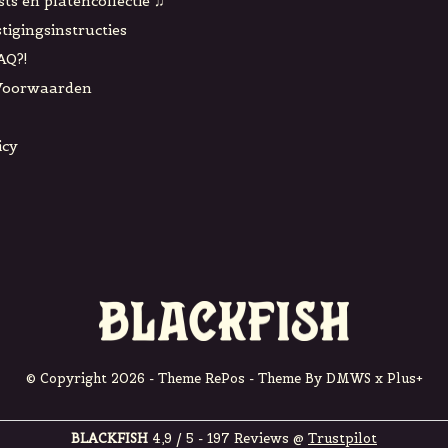
sts en platencollectie ♫
tigingsinstructies
AQ?!
Voorwaarden
icy
© Copyright
2026
- Theme RePos - Theme By
DMWS
x
Plus+
BLACKFISH
4,9
/
5
-
197
Reviews @
Trustpilot