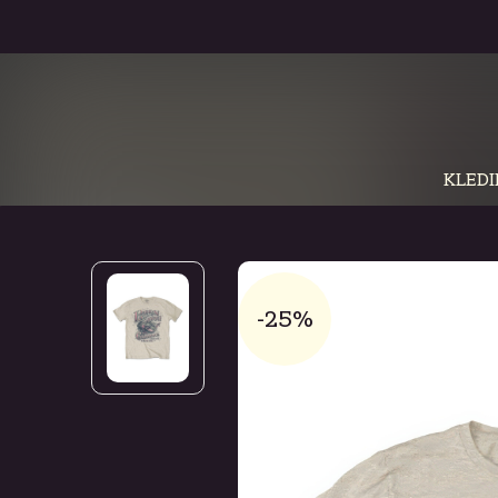
KLEDI
-25%