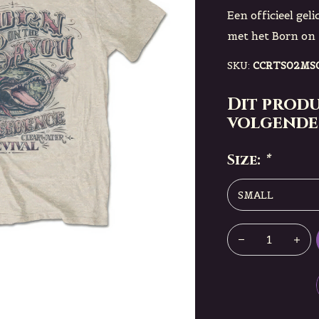
Een officieel gel
met het Born on
SKU:
CCRTS02MS
Dit produ
volgende
Size:
*