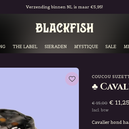
Gratis in-store pickup & retour
NG
THE LABEL
SIERADEN
MYSTIQUE
SALE
M
COUCOU SUZET
♣ Cava
€ 11,2
€ 15,00
Incl. btw
Cavalier hond ha