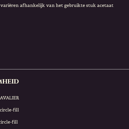
s variëren afhankelijk van het gebruikte stuk acetaat
mheid
CAVALIER
ircle-fill
rcle-fill