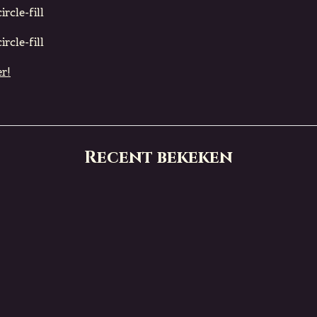
rcle-fill
rcle-fill
r!
Recent bekeken