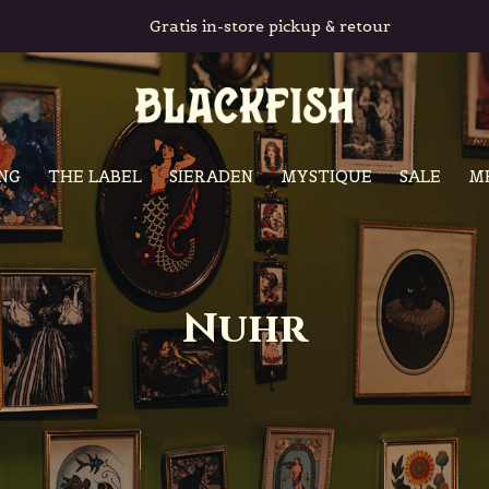
Gratis in-store pickup & retour
NG
THE LABEL
SIERADEN
MYSTIQUE
SALE
M
Nuhr