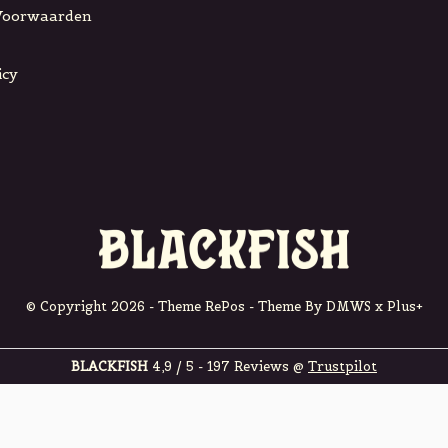
Voorwaarden
icy
© Copyright
2026
- Theme RePos - Theme By
DMWS
x
Plus+
BLACKFISH
4,9
/
5
-
197
Reviews @
Trustpilot