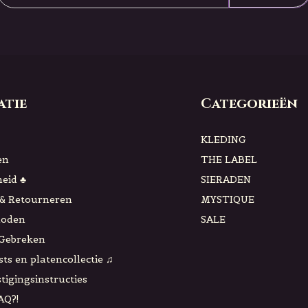
atie
Categorieën
KLEDING
en
THE LABEL
eid ♣
SIERADEN
& Retourneren
MYSTIQUE
hoden
SALE
 Gebreken
sts en platencollectie ♫
tigingsinstructies
AQ?!