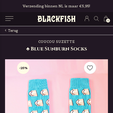
Gratis in-store pickup & retour
0
Terug
COUCOU SUZETTE
♣ Blue Sunburn Socks
-25%
-25%