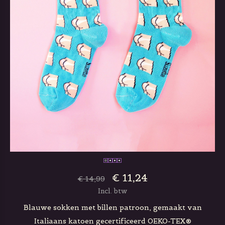
€ 11,24
€ 14,99
Incl. btw
Blauwe sokken met billen patroon, gemaakt van
Italiaans katoen gecertificeerd OEKO-TEX®️