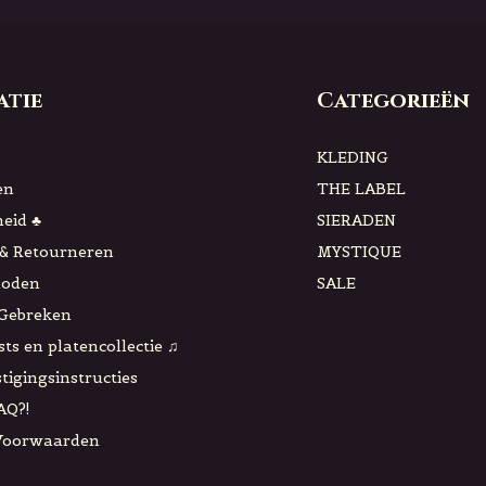
atie
Categorieën
KLEDING
en
THE LABEL
eid ♣
SIERADEN
& Retourneren
MYSTIQUE
hoden
SALE
 Gebreken
sts en platencollectie ♫
tigingsinstructies
AQ?!
Voorwaarden