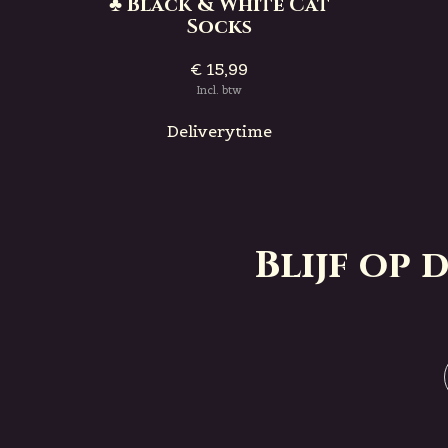
♣ Black & White Cat
Socks
€ 15,99
Incl. btw
Deliverytime
Blijf op