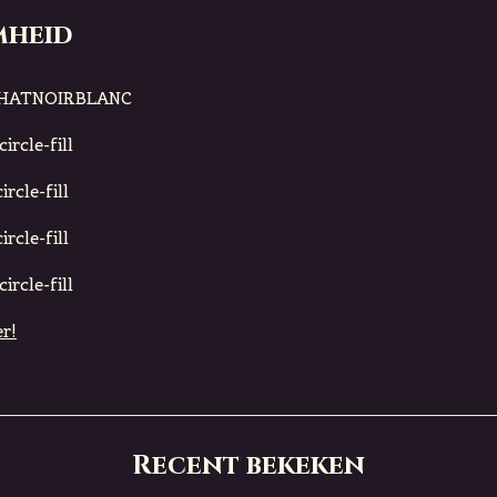
mheid
CHATNOIRBLANC
ircle-fill
rcle-fill
rcle-fill
ircle-fill
r!
Recent bekeken