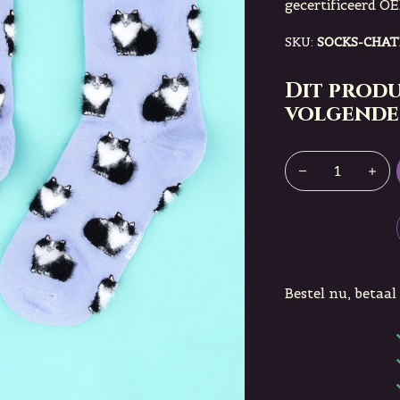
gecertificeerd O
SKU:
SOCKS-CHA
Dit produ
volgende
Bestel nu, betaal 