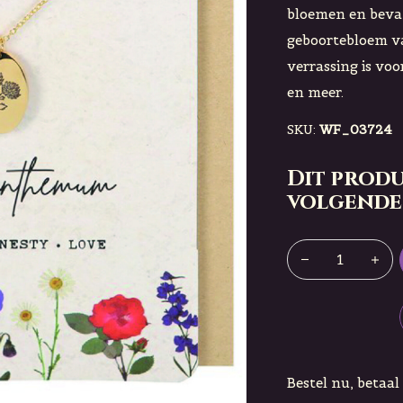
bloemen en bevat
geboortebloem v
verrassing is vo
en meer.
SKU:
WF_03724
Dit produ
volgende
Bestel nu, betaal 