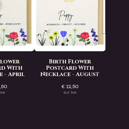
Bi
Pos
Neckl
Flower
Birth Flower
rd With
Postcard With
 - April
Necklace - August
,50
€ 12,50
D
 btw
Incl. btw
rytime
Deliverytime