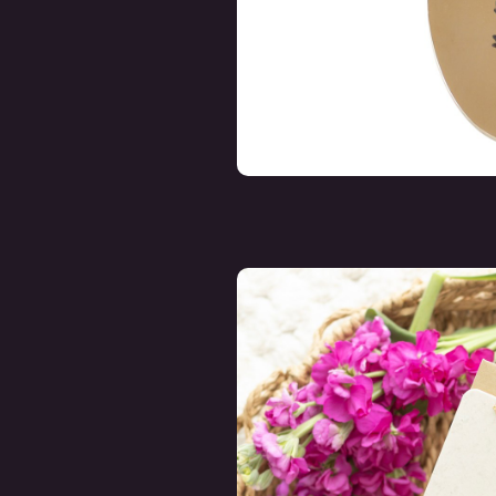
Birth Flower
Birth Flow
Postcard With
Postcard W
Necklace - May
Necklace - Oc
€ 12,50
€ 12,50
Incl. btw
Incl. btw
Deliverytime
Deliverytim