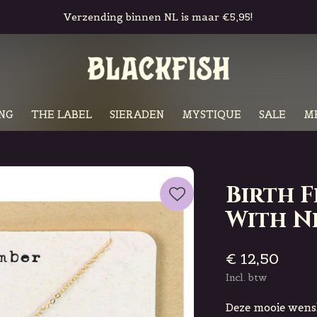
Gratis in-store pickup & retour
NG
THE LABEL
SIERADEN
MYSTIQUE
SALE
M
Birth 
With N
€ 12,50
Incl. btw
Deze mooie wensk