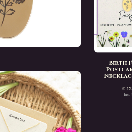
er
Birth Flower
ith
Postcard With
tober
Necklace - September
Birth 
Postca
€ 12,50
Necklace
Incl. btw
€ 12
e
Deliverytime
Incl.
Delive