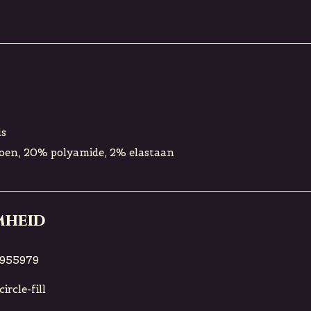
ls
toen, 20% polyamide, 2% elastaan
mheid
955979
ircle-fill