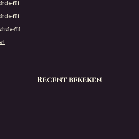
rcle-fill
rcle-fill
ircle-fill
r!
Recent bekeken