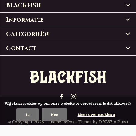
BLACKFISH
Informatie
Categorieën
Contact
Wij slaan cookies op om onze website te verbeteren. Is dat akkoord?
Ja
Nee
Meer over cookies »
© Copyright
2026
- Theme RePos - Theme By
DMWS
x
Plus+
BLACKFISH
4,9
/
5
-
197
Reviews @
Trustpilot