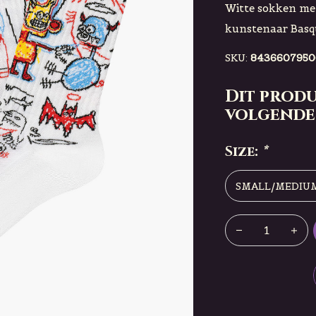
Witte sokken met
kunstenaar Basqu
SKU:
8436607950
Dit produ
volgende
Size:
*