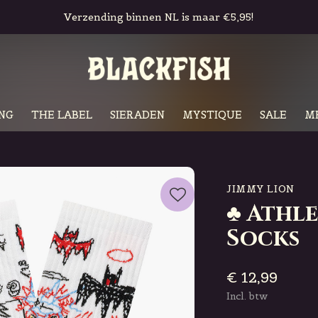
Gratis in-store pickup & retour
NG
THE LABEL
SIERADEN
MYSTIQUE
SALE
M
JIMMY LION
♣ Athl
Socks
€ 12,99
Incl. btw