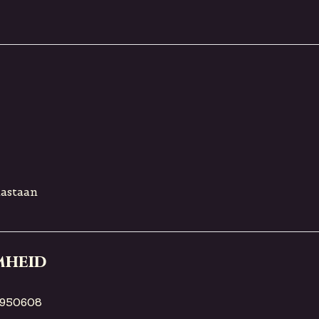
lastaan
mheid
950608