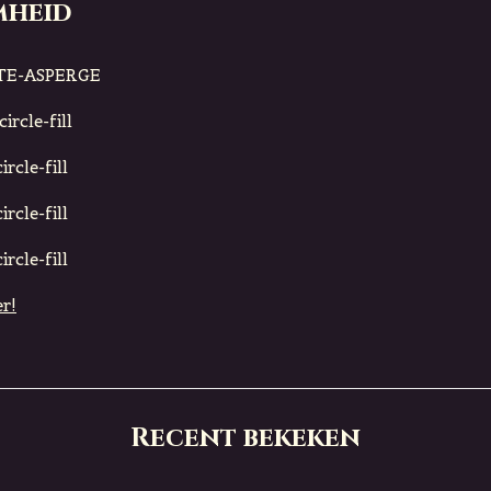
mheid
TE-ASPERGE
ircle-fill
rcle-fill
rcle-fill
rcle-fill
r!
Recent bekeken