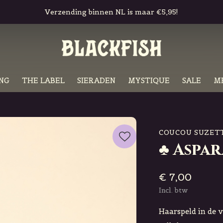
ing binnen NL is maar €5,95!
NG
THE LABEL
SIERADEN
MYSTIQUE
SALE
M
COUCOU SUZET
♣ Aspar
€ 7,00
Incl. btw
Haarspeld in de 