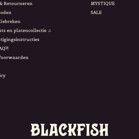
& Retourneren
MYSTIQUE
hoden
SALE
 Gebreken
sts en platencollectie ♫
tigingsinstructies
AQ?!
Voorwaarden
icy