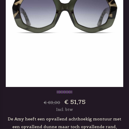
€ 51,75
€ 69,00
Incl. btw
De Amy heeft een opvallend achthoekig montuur met
een opvallend dunne maar toch opvallende rand,