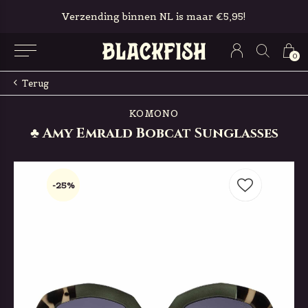
Verzending binnen NL is maar €5,95!
0
Terug
KOMONO
♣ Amy Emrald Bobcat Sunglasses
-25%
-25%