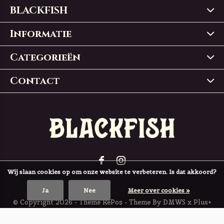
BLACKFISH
Informatie
Categorieën
Contact
Wij slaan cookies op om onze website te verbeteren. Is dat akkoord?
Ja
Nee
Meer over cookies »
© Copyright
2026
- Theme RePos - Theme By
DMWS
x
Plus+
BLACKFISH
4,9
/
5
-
197
Reviews @
Trustpilot