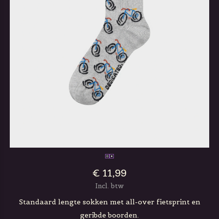
€ 11,99
Incl. btw
Standaard lengte sokken met all-over fietsprint en
geribde boorden.