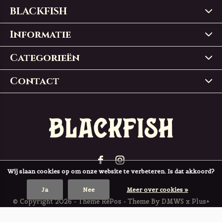
BLACKFISH
Informatie
Categorieën
Contact
Wij slaan cookies op om onze website te verbeteren. Is dat akkoord?
Ja
Nee
Meer over cookies »
© Copyright
2026
- Theme RePos - Theme By
DMWS
x
Plus+
BLACKFISH
4,9
/
5
-
197
Reviews @
Trustpilot