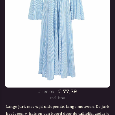
€ 77,39
€ 128,99
Incl. btw
Lange jurk met wijd uitlopende, lange mouwen. De jurk
heeft een v-hals en een koord door de taillelijn zodat je