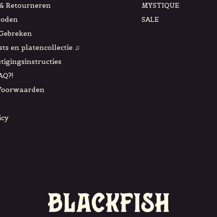
& Retourneren
MYSTIQUE
hoden
SALE
 Gebreken
sts en platencollectie ♫
tigingsinstructies
AQ?!
Voorwaarden
icy