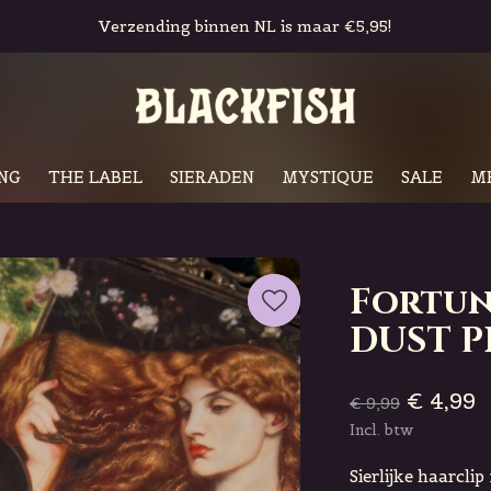
Gratis in-store pickup & retour
NG
THE LABEL
SIERADEN
MYSTIQUE
SALE
M
Fortun
DUST P
€ 4,99
€ 9,99
Incl. btw
Sierlijke haarcli